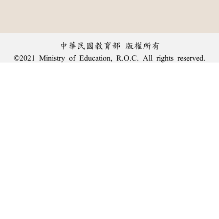
中華民國教育部 版權所有
©2021 Ministry of Education, R.O.C. All rights reserved.
︿
:::
個資法及隱私聲明
|
辭典公眾授權網
|
意見交流
|
網網相連
三峽總院區地址：新北市三峽區三樹路2號、
臺北院區地址：臺北市大安區和平東路一段179號、
回頂端
臺中院區地址：臺中市豐原區師範街67號
電話總機：
(02)7740-7890
、
傳真：(02)7740-7064、
TANet VoIP：9009-7890
線上人數: 1711
累積總人次: 239,928,336