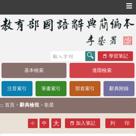
☰
學習筆記
基本檢索
進階檢索
注音索引
筆畫索引
部首索引
辭典附錄
首頁
>
辭典檢視
> 歌星
:::
大
中
加入筆記
列 印
小