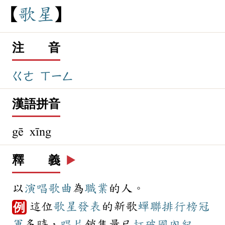
歌
星
注 音
ㄍㄜ
ㄒㄧㄥ
漢語拼音
gē xīng
釋 義
▶️
以
演唱
歌曲
為
職業
的人。
這位
歌星
發表
的新歌
蟬聯
排行榜
冠
例
軍
多時，
唱片
銷售量已
打破
國內
紀