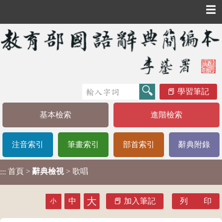
☰
學習筆記
基本檢索
進階檢索
注音索引
筆畫索引
部首索引
辭典附錄
首頁
>
辭典檢視
> 歌唱
:::
大
中
加入筆記
列 印
小