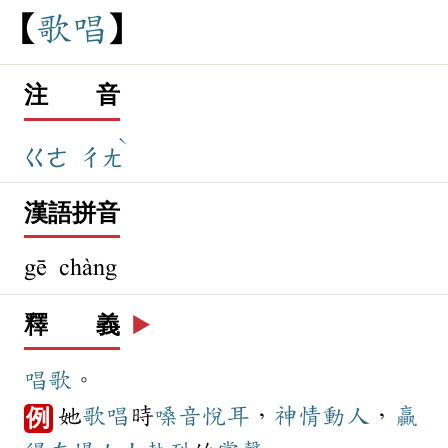
歌
唱
注 音
ˋ
ㄍㄜ
ㄔㄤ
漢語拼音
gē chàng
釋 義
▶️
唱歌
。
她
歌唱
時
嗓音
悅耳
，
神情
動人
，
贏
例