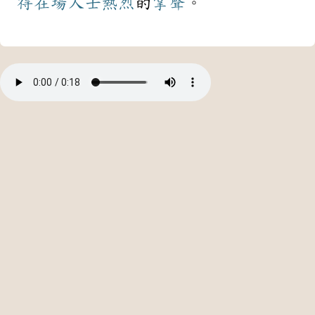
得
在場
人士
熱烈
的
掌聲
。