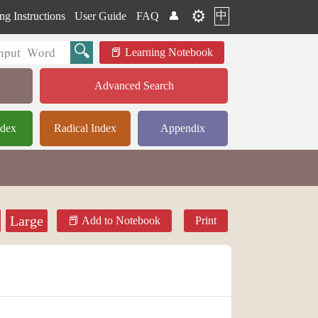
⚙️
中
ng Instructions
User Guide
FAQ
👤
Learning Notebook
Advanced Search
ndex
Radical Index
Appendix
Large
Add to Notebook
Print