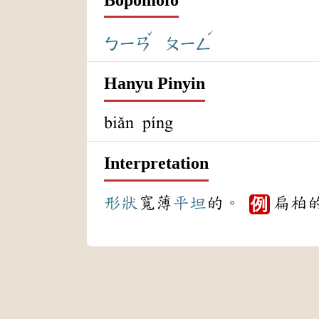
ˇ
ˊ
ㄅㄧㄢ
ㄆㄧㄥ
Hanyu Pinyin
biǎn píng
Interpretation
形狀
寬薄
平坦
的。
扁柏
例