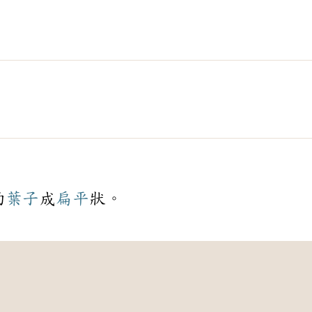
的
葉子
成
扁平
狀。