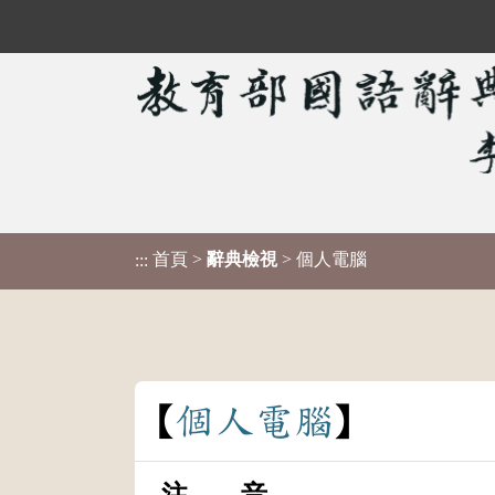
首頁
>
辭典檢視
> 個人電腦
:::
個
人
電
腦
注 音