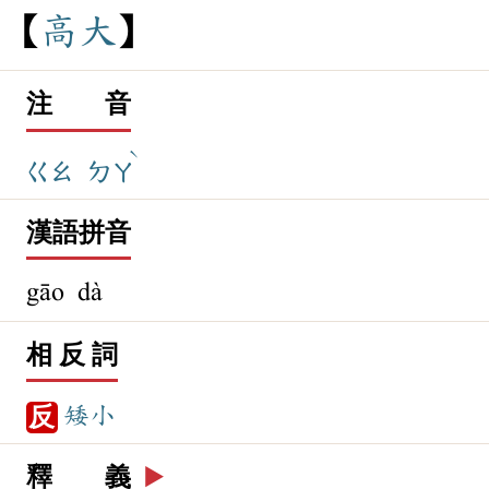
高
大
注 音
ˋ
ㄍㄠ
ㄉㄚ
漢語拼音
gāo dà
相 反 詞
矮小
反
釋 義
▶️