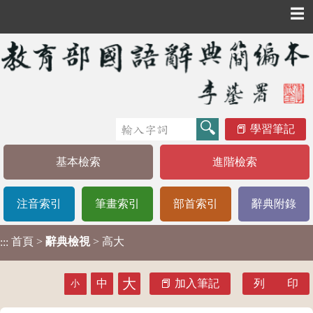
☰
學習筆記
基本檢索
進階檢索
注音索引
筆畫索引
部首索引
辭典附錄
首頁
>
辭典檢視
> 高大
:::
大
中
加入筆記
列 印
小