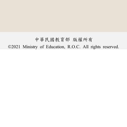
中華民國教育部 版權所有
©2021 Ministry of Education, R.O.C. All rights reserved.
︿
:::
個資法及隱私聲明
|
辭典公眾授權網
|
意見交流
|
網網相連
三峽總院區地址：新北市三峽區三樹路2號、
臺北院區地址：臺北市大安區和平東路一段179號、
回頂端
臺中院區地址：臺中市豐原區師範街67號
電話總機：
(02)7740-7890
、
傳真：(02)7740-7064、
TANet VoIP：9009-7890
線上人數: 1990