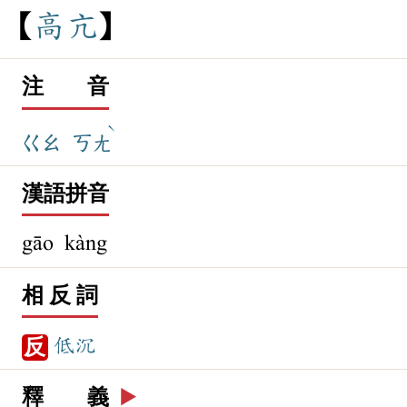
高
亢
注 音
ˋ
ㄍㄠ
ㄎㄤ
漢語拼音
gāo kàng
相 反 詞
低沉
反
釋 義
▶️