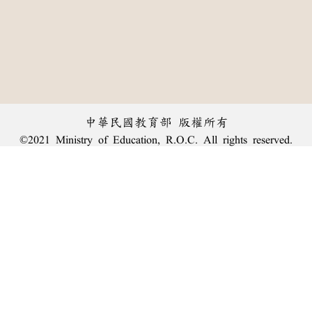
中華民國教育部 版權所有
©2021 Ministry of Education, R.O.C. All rights reserved.
︿
:::
個資法及隱私聲明
|
辭典公眾授權網
|
意見交流
|
網網相連
三峽總院區地址：新北市三峽區三樹路2號、
臺北院區地址：臺北市大安區和平東路一段179號、
回頂端
臺中院區地址：臺中市豐原區師範街67號
電話總機：
(02)7740-7890
、
傳真：(02)7740-7064、