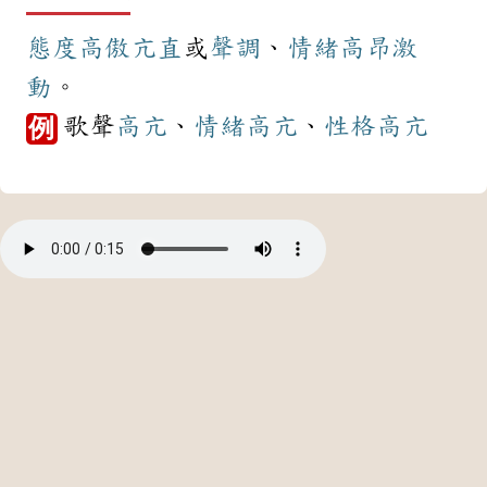
態度
高傲
亢直
或
聲調
、
情緒
高昂
激
動
。
歌聲
高亢
、
情緒
高亢
、
性格
高亢
例