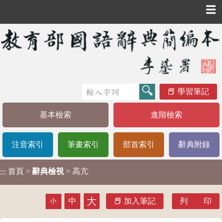
☰
學習筆記
基本檢索
進階檢索
注音索引
筆畫索引
部首索引
辭典附錄
首頁
>
辭典檢視
> 高亢
:::
大
中
加入筆記
列 印
小