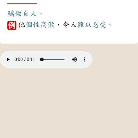
驕傲
自大
。
他
個性
高傲
，令人
難以忍受
。
例