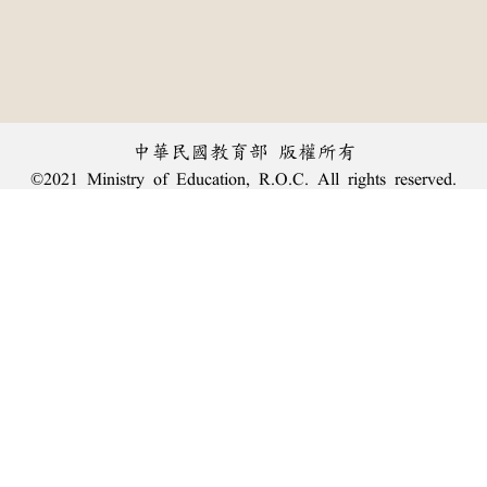
中華民國教育部 版權所有
©2021 Ministry of Education, R.O.C. All rights reserved.
︿
:::
個資法及隱私聲明
|
辭典公眾授權網
|
意見交流
|
網網相連
三峽總院區地址：新北市三峽區三樹路2號、
臺北院區地址：臺北市大安區和平東路一段179號、
回頂端
臺中院區地址：臺中市豐原區師範街67號
電話總機：
(02)7740-7890
、
傳真：(02)7740-7064、
TANet VoIP：9009-7890
線上人數: 1901