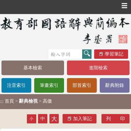
☰
學習筆記
基本檢索
進階檢索
注音索引
筆畫索引
部首索引
辭典附錄
首頁
>
辭典檢視
> 高傲
:::
大
中
加入筆記
列 印
小