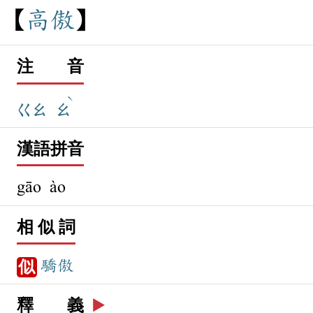
高
傲
注 音
ˋ
ㄍㄠ
ㄠ
漢語拼音
gāo ào
相 似 詞
驕傲
似
釋 義
▶️