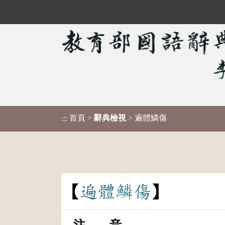
首頁
>
辭典檢視
> 遍體鱗傷
:::
遍
體
鱗
傷
注 音