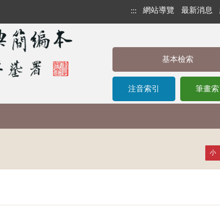
網站導覽
最新消息
:::
基本檢索
注音索引
筆畫索
小