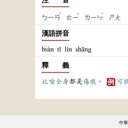
ˋ
ˇ
ˊ
ㄅㄧㄢ
ㄊㄧ
ㄌㄧㄣ
ㄕㄤ
漢語拼音
biàn tǐ lín shāng
釋 義
比喻
全身
都是
傷痕
。
可
例
中華