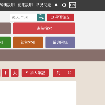
⚙️
編輯說明
使用說明
常見問題
👤
EN
學習筆記
進階檢索
引
部首索引
辭典附錄
大
中
加入筆記
列 印