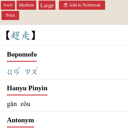
Large
Medium
Add to Notebook
Small
Print
趕
走
Bopomofo
ˇ
ˇ
ㄍㄢ
ㄗㄡ
Hanyu Pinyin
gǎn zǒu
Antonym