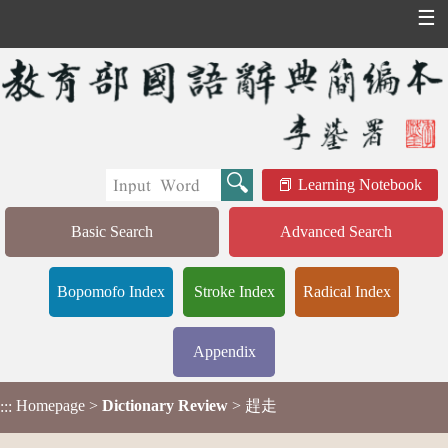
☰
Learning Notebook
Basic Search
Advanced Search
Bopomofo Index
Stroke Index
Radical Index
Appendix
Homepage
>
Dictionary Review
> 趕走
:::