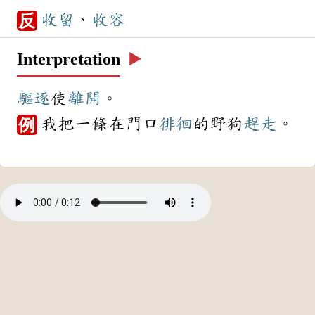
收留
、
收容
反
Interpretation
▶️
驅逐
使
離開
。
我把一條在門口
徘徊
的野狗
趕走
。
例