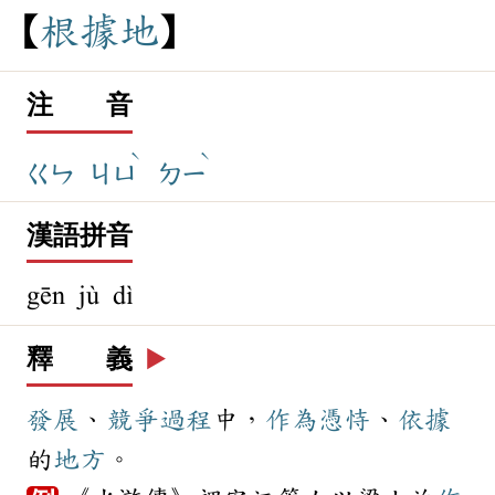
根
據
地
注 音
ˋ
ˋ
ㄍㄣ
ㄐㄩ
ㄉㄧ
漢語拼音
gēn jù dì
釋 義
▶️
發展
、
競爭
過程
中，
作為
憑恃
、
依據
的
地方
。