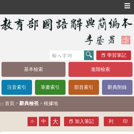
☰
學習筆記
基本檢索
進階檢索
注音索引
筆畫索引
部首索引
辭典附錄
首頁
>
辭典檢視
> 根據地
:::
大
中
加入筆記
列 印
小