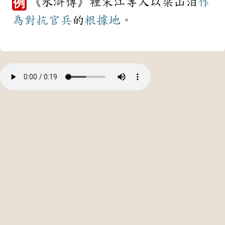
《水滸傳》裡宋江等人以梁山泊
作
例
為
對抗
官兵
的
根據地
。