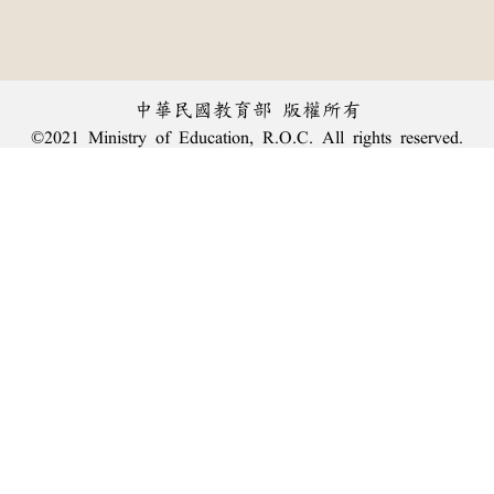
中華民國教育部 版權所有
©2021 Ministry of Education, R.O.C. All rights reserved.
︿
:::
個資法及隱私聲明
|
辭典公眾授權網
|
意見交流
|
網網相連
三峽總院區地址：新北市三峽區三樹路2號、
臺北院區地址：臺北市大安區和平東路一段179號、
回頂端
臺中院區地址：臺中市豐原區師範街67號
電話總機：
(02)7740-7890
、
傳真：(02)7740-7064、
TANet VoIP：9009-7890
線上人數: 1132
累積總人次: 239,870,150