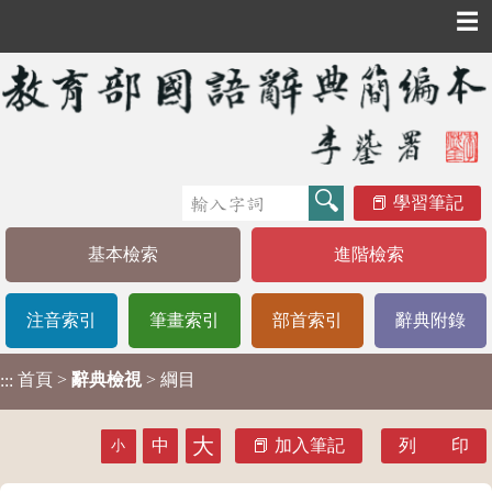
☰
學習筆記
基本檢索
進階檢索
注音索引
筆畫索引
部首索引
辭典附錄
首頁
>
辭典檢視
> 綱目
:::
大
中
加入筆記
列 印
小