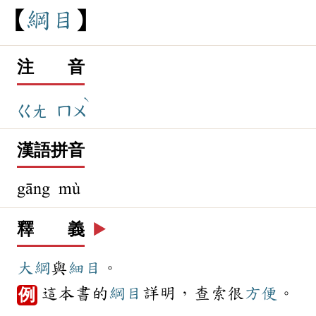
綱
目
注 音
ˋ
ㄍㄤ
ㄇㄨ
漢語拼音
gāng mù
釋 義
▶️
大綱
與
細目
。
這本書的
綱目
詳明，查索很
方便
。
例