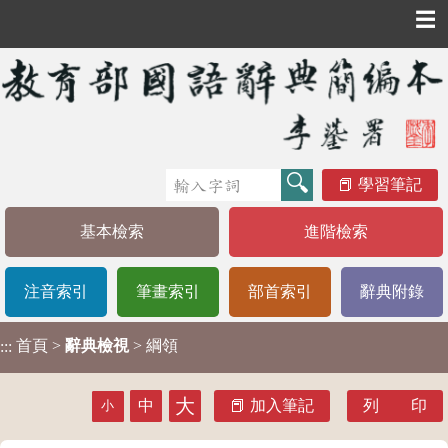
☰
學習筆記
基本檢索
進階檢索
注音索引
筆畫索引
部首索引
辭典附錄
首頁
>
辭典檢視
> 綱領
:::
大
中
加入筆記
列 印
小