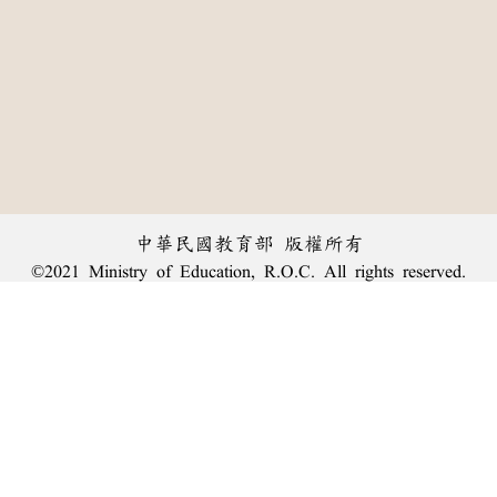
中華民國教育部 版權所有
©2021 Ministry of Education, R.O.C. All rights reserved.
︿
:::
個資法及隱私聲明
|
辭典公眾授權網
|
意見交流
|
網網相連
三峽總院區地址：新北市三峽區三樹路2號、
臺北院區地址：臺北市大安區和平東路一段179號、
回頂端