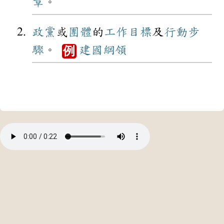
章
。
政黨
或
團體
的
工作
目標
及
行動
步
驟
。
建國
綱領
例