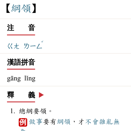
綱
領
注 音
ˇ
ㄍㄤ
ㄌㄧㄥ
漢語拼音
gāng lǐng
釋 義
▶️
總綱要領。
做事
要有
綱領
，才
不會
雜亂無
例