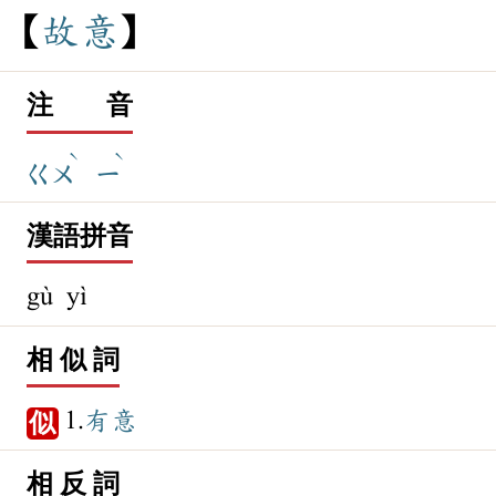
故
意
注 音
ˋ
ˋ
ㄍㄨ
ㄧ
漢語拼音
gù yì
相 似 詞
1.
有意
似
相 反 詞