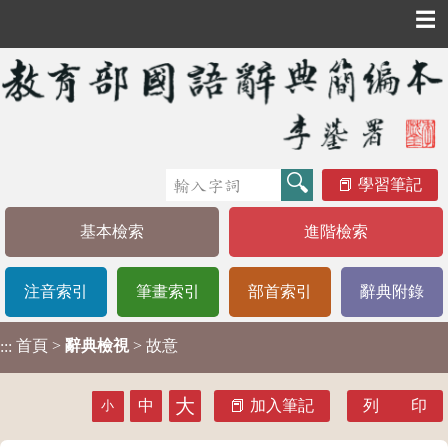
☰
學習筆記
基本檢索
進階檢索
注音索引
筆畫索引
部首索引
辭典附錄
首頁
>
辭典檢視
> 故意
:::
大
中
加入筆記
列 印
小