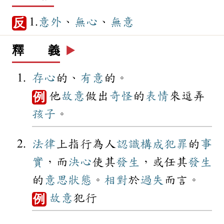
1.
意外
、
無心
、
無意
反
釋 義
▶️
存心
的、
有意
的。
他
故意
做出
奇怪
的
表情
來逗弄
例
孩子
。
法律
上指行為人
認識
構成
犯罪
的
事
實
，而
決心
使其
發生
，或任其
發生
的
意思
狀態
。
相對
於
過失
而言。
故意
犯行
例