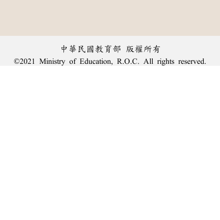
中華民國教育部 版權所有
©2021 Ministry of Education, R.O.C. All rights reserved.
︿
:::
個資法及隱私聲明
|
辭典公眾授權網
|
意見交流
|
網網相連
三峽總院區地址：新北市三峽區三樹路2號、
臺北院區地址：臺北市大安區和平東路一段179號、
回頂端
臺中院區地址：臺中市豐原區師範街67號
電話總機：
(02)7740-7890
、
傳真：(02)7740-7064、
TANet VoIP：9009-7890
線上人數: 1326
累積總人次: 239,955,181