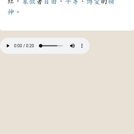
紅，
象徵
著
自由
、
平等
、
博愛
的
精
神
。