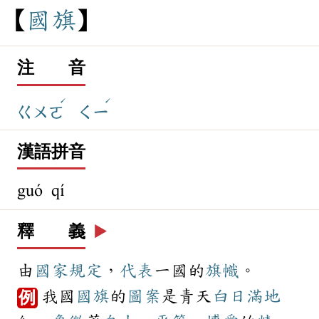
國
旗
注 音
ˊ
ˊ
ㄍㄨㄛ
ㄑㄧ
漢語拼音
guó qí
釋 義
▶️
由
國家
規定
，
代表
一國的
旗幟
。
我國
國旗
的
圖案
是青天
白日
滿地
例