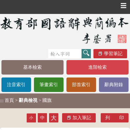
☰
學習筆記
基本檢索
進階檢索
注音索引
筆畫索引
部首索引
辭典附錄
首頁
>
辭典檢視
> 國旗
:::
大
中
加入筆記
列 印
小