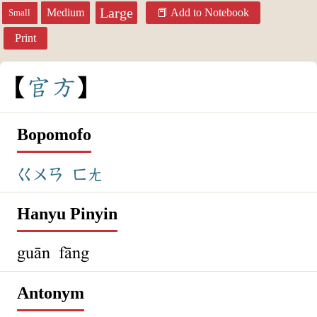
Large
Medium
Add to Notebook
Small
Print
官
方
Bopomofo
ㄍㄨㄢ
ㄈㄤ
Hanyu Pinyin
guān fāng
Antonym