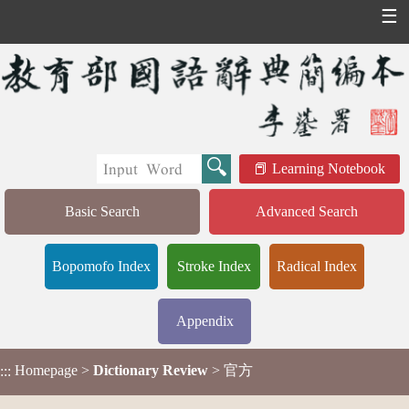
☰
Learning Notebook
Basic Search
Advanced Search
Bopomofo Index
Stroke Index
Radical Index
Appendix
Homepage
>
Dictionary Review
> 官方
:::