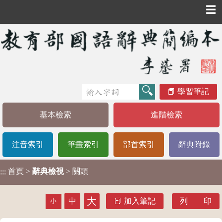
☰
學習筆記
基本檢索
進階檢索
注音索引
筆畫索引
部首索引
辭典附錄
首頁
>
辭典檢視
> 關頭
:::
大
中
加入筆記
列 印
小