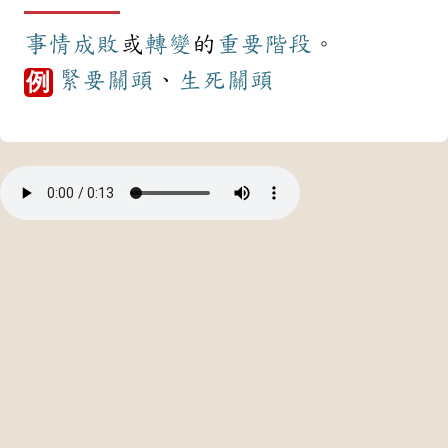
事情
成敗
或
轉變
的
重要
階段
。
緊要關頭
、
生死關頭
例