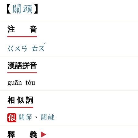
關
頭
注 音
ˊ
ㄍㄨㄢ
ㄊㄡ
漢語拼音
guān tóu
相 似 詞
關節
、
關鍵
似
釋 義
▶️