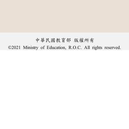
中華民國教育部 版權所有
©2021 Ministry of Education, R.O.C. All rights reserved.
︿
:::
個資法及隱私聲明
|
辭典公眾授權網
|
意見交流
|
網網相連
三峽總院區地址：新北市三峽區三樹路2號、
臺北院區地址：臺北市大安區和平東路一段179號、
回頂端
臺中院區地址：臺中市豐原區師範街67號
電話總機：
(02)7740-7890
、
傳真：(02)7740-7064、
TANet VoIP：9009-7890
線上人數: 1384