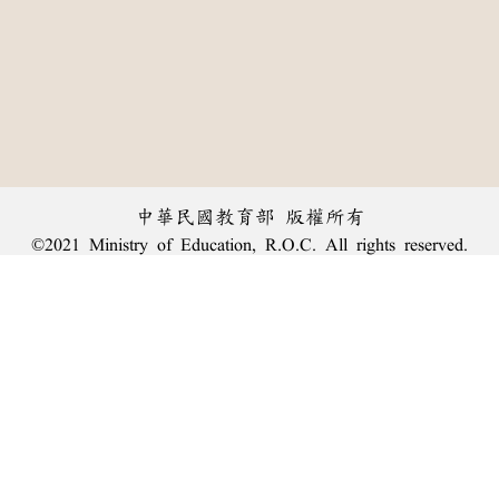
中華民國教育部 版權所有
©2021 Ministry of Education, R.O.C. All rights reserved.
︿
:::
個資法及隱私聲明
|
辭典公眾授權網
|
意見交流
|
網網相連
三峽總院區地址：新北市三峽區三樹路2號、
臺北院區地址：臺北市大安區和平東路一段179號、
回頂端
臺中院區地址：臺中市豐原區師範街67號
電話總機：
(02)7740-7890
、
傳真：(02)7740-7064、