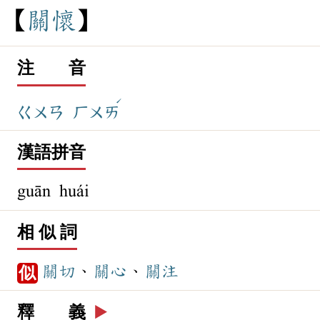
關
懷
注 音
ˊ
ㄍㄨㄢ
ㄏㄨㄞ
漢語拼音
guān huái
相 似 詞
關切
、
關心
、
關注
似
釋 義
▶️