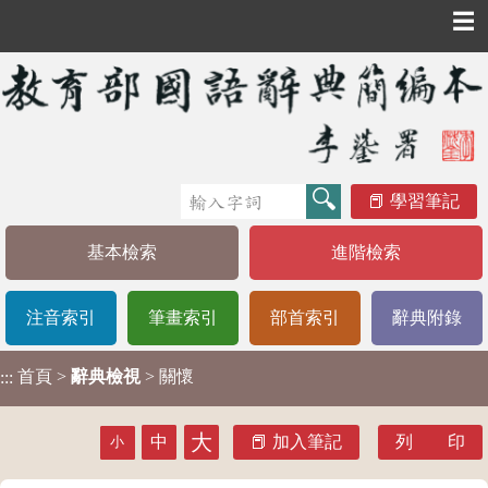
☰
學習筆記
基本檢索
進階檢索
注音索引
筆畫索引
部首索引
辭典附錄
首頁
>
辭典檢視
> 關懷
:::
大
中
加入筆記
列 印
小