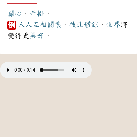
關心
、
牽掛
。
人人
互相
關懷
，
彼此
體諒
，
世界
將
例
變得更
美好
。