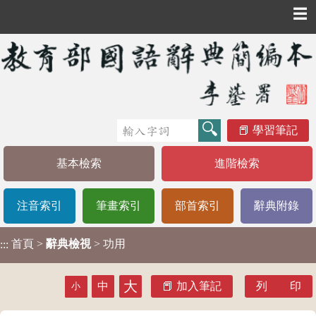
☰
學習筆記
基本檢索
進階檢索
注音索引
筆畫索引
部首索引
辭典附錄
首頁
>
辭典檢視
> 功用
:::
大
中
加入筆記
列 印
小