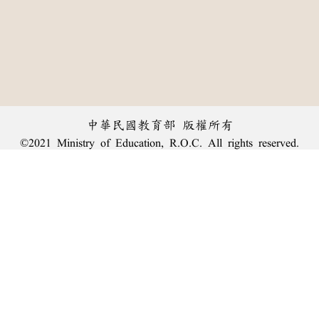
中華民國教育部 版權所有
©2021 Ministry of Education, R.O.C. All rights reserved.
︿
:::
個資法及隱私聲明
|
辭典公眾授權網
|
意見交流
|
網網相連
三峽總院區地址：新北市三峽區三樹路2號、
臺北院區地址：臺北市大安區和平東路一段179號、
回頂端
臺中院區地址：臺中市豐原區師範街67號
電話總機：
(02)7740-7890
、
傳真：(02)7740-7064、