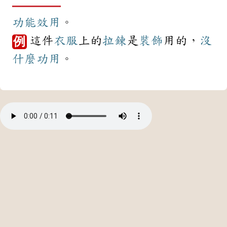
功能
效用
。
這件
衣服
上的
拉鍊
是
裝飾
用的，
沒
例
什麼
功用
。