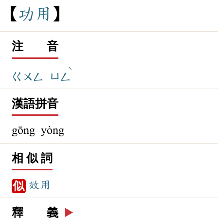
功
用
注 音
ˋ
ㄍㄨㄥ
ㄩㄥ
漢語拼音
gōng yòng
相 似 詞
效用
似
釋 義
▶️