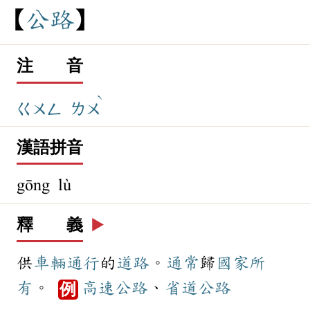
公
路
注 音
ˋ
ㄍㄨㄥ
ㄌㄨ
漢語拼音
gōng lù
釋 義
▶️
供
車輛
通行
的
道路
。
通常
歸
國家
所
有
。
高速公路
、
省道
公路
例