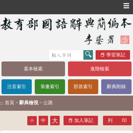
☰
學習筆記
基本檢索
進階檢索
注音索引
筆畫索引
部首索引
辭典附錄
首頁
>
辭典檢視
> 公路
:::
大
中
加入筆記
列 印
小