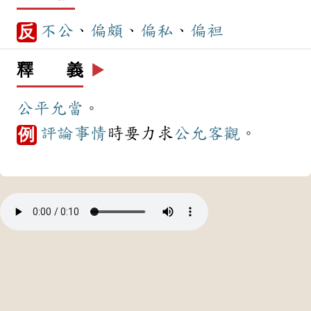
不公
、
偏頗
、
偏私
、
偏袒
反
釋 義
▶️
公平
允當
。
評論
事情
時要力求
公允
客觀
。
例