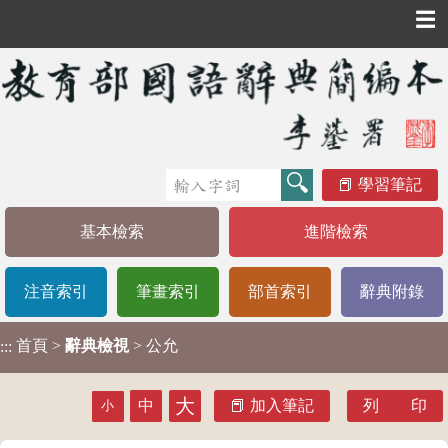
☰
學習筆記
基本檢索
進階檢索
注音索引
筆畫索引
部首索引
辭典附錄
首頁
>
辭典檢視
> 公允
:::
大
中
加入筆記
列 印
小