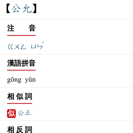
公
允
注 音
ˇ
ㄍㄨㄥ
ㄩㄣ
漢語拼音
gōng yǔn
相 似 詞
公正
似
相 反 詞