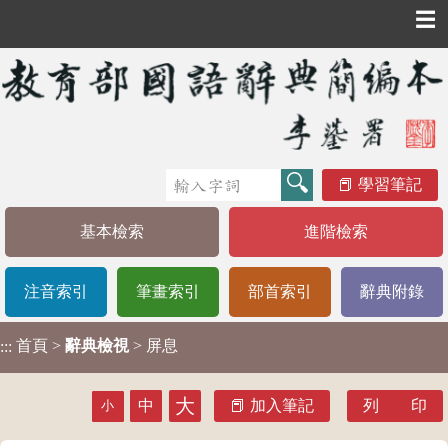
☰
學習筆記
基本檢索
進階檢索
注音索引
筆畫索引
部首索引
辭典附錄
首頁
>
辭典檢視
> 屏息
:::
大
中
加入筆記
列 印
小