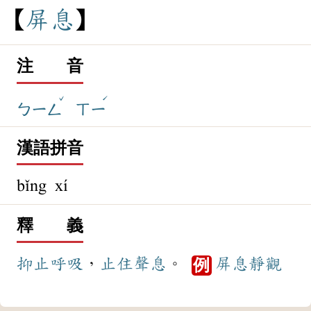
屏
息
注 音
ˇ
ˊ
ㄅㄧㄥ
ㄒㄧ
漢語拼音
bǐng xí
釋 義
抑止
呼吸
，
止住
聲息
。
屏息
靜觀
例