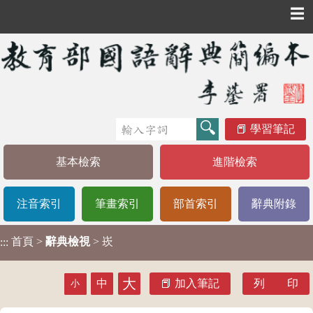
☰
學習筆記
基本檢索
進階檢索
注音索引
筆畫索引
部首索引
辭典附錄
首頁
>
辭典檢視
> 崁
:::
大
中
加入筆記
列 印
小