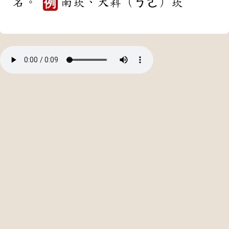
名。
南崁、大嵙（ㄎㄜ）崁
例