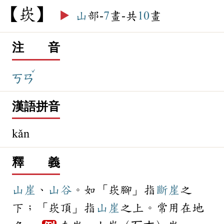
崁
▶️
山
部-
7
畫-共
10
畫
注 音
ˇ
ㄎㄢ
漢語拼音
kǎn
釋 義
山崖
、
山谷
。如「崁腳」指
斷崖
之
下；「崁頂」指
山崖
之上。常用在地