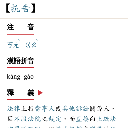
抗
告
注 音
ˋ
ˋ
ㄎㄤ
ㄍㄠ
漢語拼音
kàng gào
釋 義
▶️
法律
上指
當事人
或
其他
訴訟
關係人，
因
不服
法院
之
裁定
，而
直接
向
上級
法