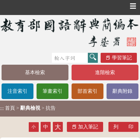
☰
學習筆記
基本檢索
進階檢索
注音索引
筆畫索引
部首索引
辭典附錄
首頁
>
辭典檢視
> 抗告
:::
大
中
加入筆記
列 印
小