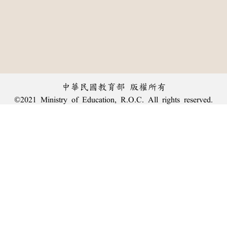
中華民國教育部 版權所有
©2021 Ministry of Education, R.O.C. All rights reserved.
︿
:::
個資法及隱私聲明
|
辭典公眾授權網
|
意見交流
|
網網相連
三峽總院區地址：新北市三峽區三樹路2號、
臺北院區地址：臺北市大安區和平東路一段179號、
回頂端
臺中院區地址：臺中市豐原區師範街67號
電話總機：
(02)7740-7890
、
傳真：(02)7740-7064、
TANet VoIP：9009-7890