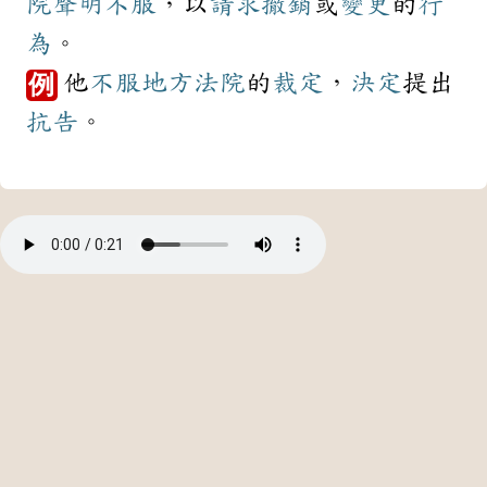
院
聲明
不服
，以
請求
撤銷
或
變更
的
行
為
。
他
不服
地方法院
的
裁定
，
決定
提出
例
抗告
。