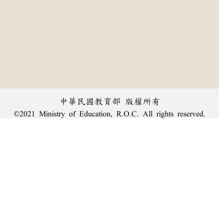
中華民國教育部 版權所有
©2021 Ministry of Education, R.O.C. All rights reserved.
︿
:::
個資法及隱私聲明
|
辭典公眾授權網
|
意見交流
|
網網相連
三峽總院區地址：新北市三峽區三樹路2號、
臺北院區地址：臺北市大安區和平東路一段179號、
回頂端
臺中院區地址：臺中市豐原區師範街67號