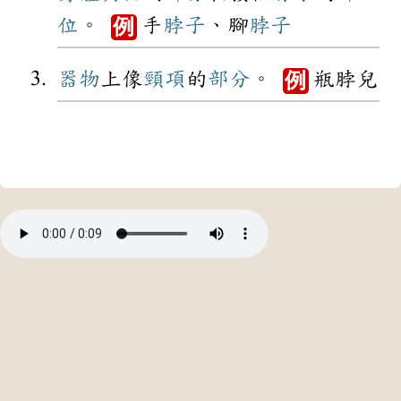
位
。
手
脖子
、腳
脖子
例
器物
上像
頸項
的
部分
。
瓶脖兒
例