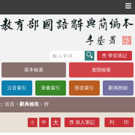
☰
學習筆記
基本檢索
進階檢索
注音索引
筆畫索引
部首索引
辭典附錄
首頁
>
辭典檢視
> 脖
:::
大
中
加入筆記
列 印
小