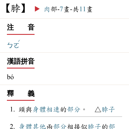
脖
▶️
肉
部-
7
畫-共
11
畫
注 音
ˊ
ㄅㄛ
漢語拼音
bó
釋 義
頭與
身體
相連
的
部分
。 △
脖子
身體
其他
兩
部分
相接似
脖子
的
部