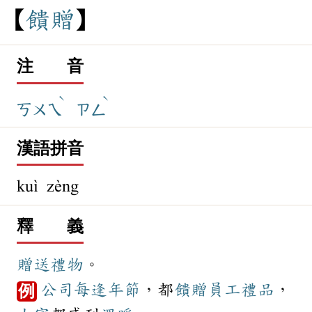
饋
贈
注 音
ˋ
ˋ
ㄎㄨㄟ
ㄗㄥ
漢語拼音
kuì zèng
釋 義
贈送
禮物
。
公司
每逢
年節
，都
饋贈
員工
禮品
，
例