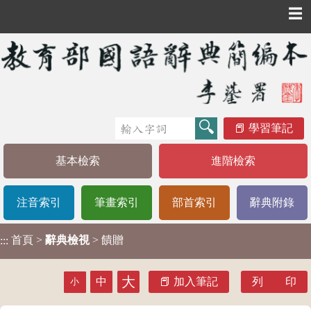
☰
學習筆記
基本檢索
進階檢索
注音索引
筆畫索引
部首索引
辭典附錄
首頁
>
辭典檢視
> 饋贈
:::
大
中
加入筆記
列 印
小