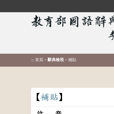
首頁
>
辭典檢視
> 補貼
:::
補
貼
注 音