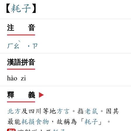
耗
子
注 音
ˋ
ㄏㄠ
˙ㄗ
漢語拼音
hào zi
釋 義
▶️
北方
及四川等地
方言
。指
老鼠
。因其
最能
耗損
食物
，故稱為「
耗子
」。