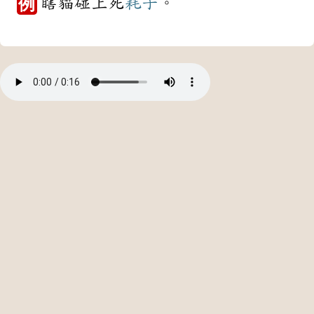
瞎貓碰上死
耗子
。
例