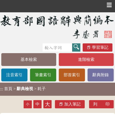
☰
學習筆記
基本檢索
進階檢索
注音索引
筆畫索引
部首索引
辭典附錄
首頁
>
辭典檢視
> 耗子
:::
大
中
加入筆記
列 印
小