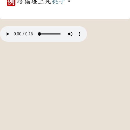
瞎貓碰上死
耗子
。
例