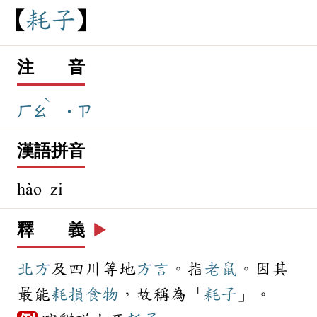
耗
子
注 音
ˋ
ㄏㄠ
˙ㄗ
漢語拼音
hào zi
釋 義
▶️
北方
及四川等地
方言
。指
老鼠
。因其
最能
耗損
食物
，故稱為「
耗子
」。