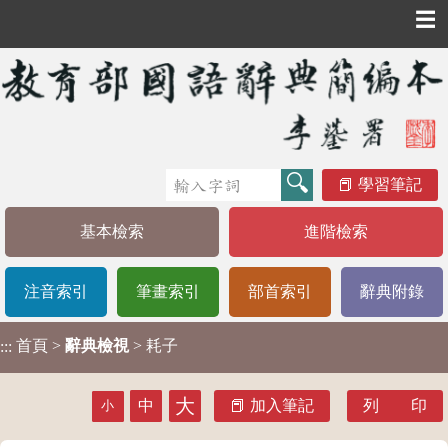
☰
學習筆記
基本檢索
進階檢索
注音索引
筆畫索引
部首索引
辭典附錄
首頁
>
辭典檢視
> 耗子
:::
大
中
加入筆記
列 印
小