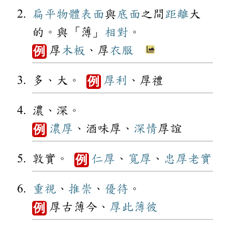
扁平
物體
表面
與
底面
之間
距離
大
的。與「薄」
相對
。
厚
木板
、厚
衣服
例
多、大。
厚利
、厚禮
例
濃、深。
濃厚
、酒味厚、
深情
厚誼
例
敦實。
仁厚
、
寬厚
、
忠厚
老實
例
重視
、
推崇
、
優待
。
厚古薄今、
厚此薄彼
例