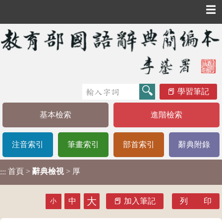
☰
學習筆記
基本檢索
進階檢索
注音索引
筆畫索引
部首索引
辭典附錄
首頁
>
辭典檢視
> 厚
:::
大
中
加入筆記
列 印
小