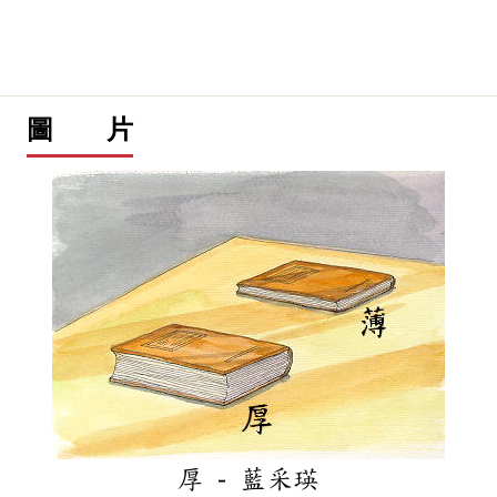
圖 片
厚 - 藍采瑛