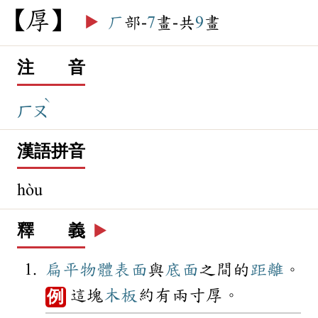
厚
▶️
厂
部-
7
畫-共
9
畫
注 音
ˋ
ㄏㄡ
漢語拼音
hòu
釋 義
▶️
扁平
物體
表面
與
底面
之間的
距離
。
這塊
木板
約有兩寸厚。
例