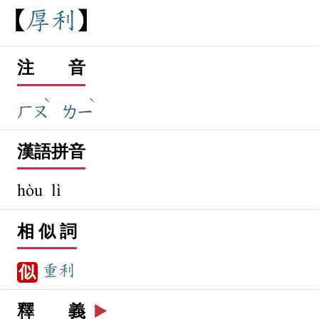
厚
利
注 音
ˋ
ˋ
ㄏㄡ
ㄌㄧ
漢語拼音
hòu lì
相 似 詞
重利
似
釋 義
▶️