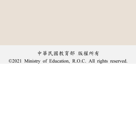
中華民國教育部 版權所有
©2021 Ministry of Education, R.O.C. All rights reserved.
︿
:::
個資法及隱私聲明
|
辭典公眾授權網
|
意見交流
|
網網相連
三峽總院區地址：新北市三峽區三樹路2號、
臺北院區地址：臺北市大安區和平東路一段179號、
回頂端
臺中院區地址：臺中市豐原區師範街67號
電話總機：
(02)7740-7890
、
傳真：(02)7740-7064、