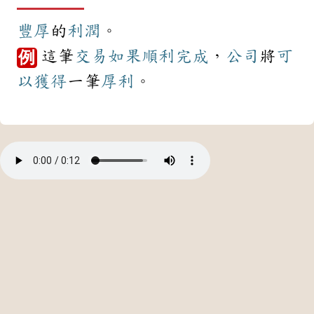
豐厚
的
利潤
。
這筆
交易
如果
順利
完成
，
公司
將
可
例
以
獲得
一筆
厚利
。