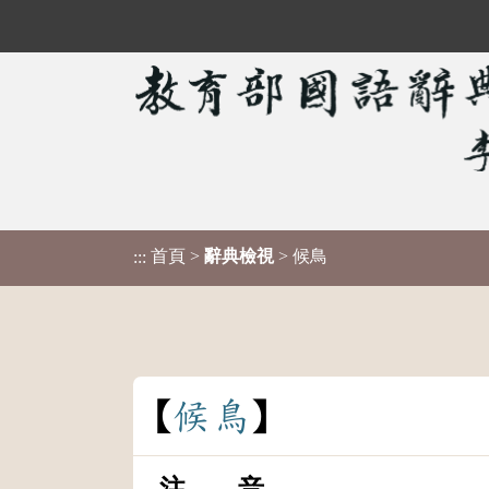
首頁
>
辭典檢視
> 候鳥
:::
候
鳥
注 音