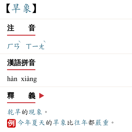
旱
象
注 音
ˋ
ˋ
ㄏㄢ
ㄒㄧㄤ
漢語拼音
hàn xiàng
釋 義
▶️
乾旱
的
現象
。
今年
夏天
的
旱象
比
往年
都
嚴重
。
例