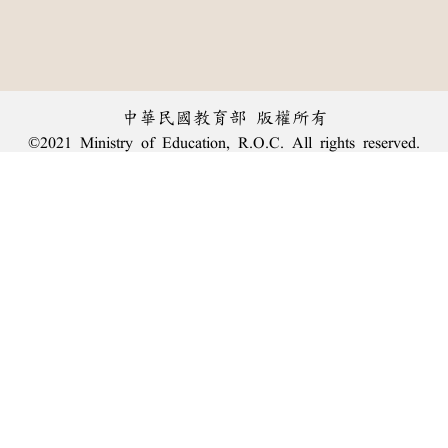
中華民國教育部 版權所有
©2021 Ministry of Education, R.O.C. All rights reserved.
︿
:::
個資法及隱私聲明
|
辭典公眾授權網
|
意見交流
|
網網相連
三峽總院區地址：新北市三峽區三樹路2號、
臺北院區地址：臺北市大安區和平東路一段179號、
回頂端
臺中院區地址：臺中市豐原區師範街67號
電話總機：
(02)7740-7890
、
傳真：(02)7740-7064、
TANet VoIP：9009-7890
線上人數: 1122