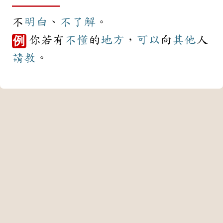
不
明白
、
不了解
。
你若有
不懂
的
地方
，
可以
向
其他
人
例
請教
。