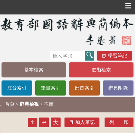
☰
學習筆記
基本檢索
進階檢索
注音索引
筆畫索引
部首索引
辭典附錄
首頁
>
辭典檢視
> 不懂
:::
大
中
加入筆記
列 印
小