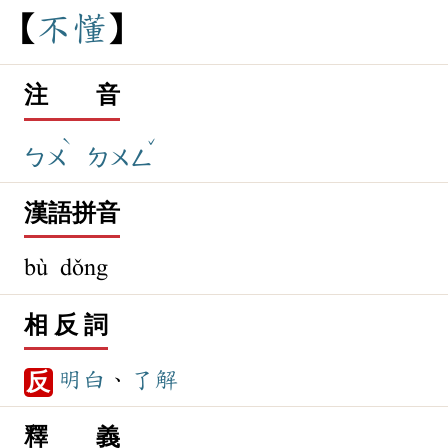
不
懂
注 音
ˋ
ˇ
ㄅㄨ
ㄉㄨㄥ
漢語拼音
bù dǒng
相 反 詞
明白
、
了解
反
釋 義