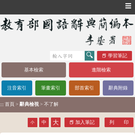
☰
學習筆記
基本檢索
進階檢索
注音索引
筆畫索引
部首索引
辭典附錄
首頁
>
辭典檢視
> 不了解
:::
大
中
加入筆記
列 印
小