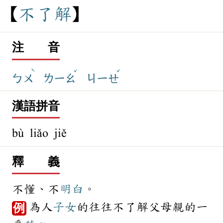
不
了
解
注 音
ˋ
ˇ
ˇ
ㄅㄨ
ㄌㄧㄠ
ㄐㄧㄝ
漢語拼音
bù liǎo jiě
釋 義
不懂、不
明白
。
為人
子女
的往往不了解父母親的一
例