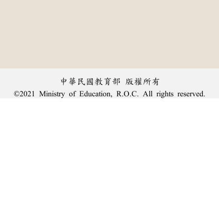
中華民國教育部 版權所有
©2021 Ministry of Education, R.O.C. All rights reserved.
︿
:::
個資法及隱私聲明
|
辭典公眾授權網
|
意見交流
|
網網相連
三峽總院區地址：新北市三峽區三樹路2號、
臺北院區地址：臺北市大安區和平東路一段179號、
回頂端
臺中院區地址：臺中市豐原區師範街67號
電話總機：
(02)7740-7890
、
傳真：(02)7740-7064、
TANet VoIP：9009-7890