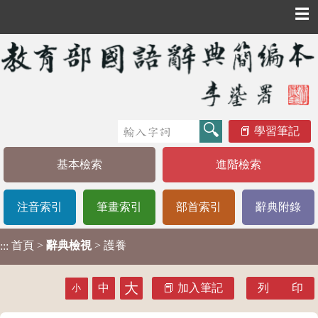
☰
學習筆記
基本檢索
進階檢索
注音索引
筆畫索引
部首索引
辭典附錄
首頁
>
辭典檢視
> 護養
:::
大
中
加入筆記
列 印
小