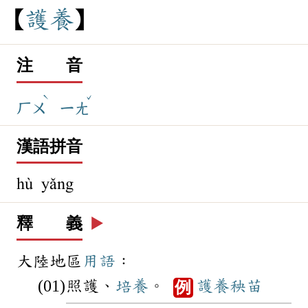
護
養
注 音
ˋ
ˇ
ㄏㄨ
ㄧㄤ
漢語拼音
hù yǎng
釋 義
▶️
大陸地區
用語
：
照護、
培養
。
護養
秧苗
例