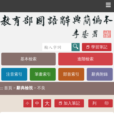
☰
學習筆記
基本檢索
進階檢索
注音索引
筆畫索引
部首索引
辭典附錄
首頁
>
辭典檢視
> 不良
:::
大
中
加入筆記
列 印
小