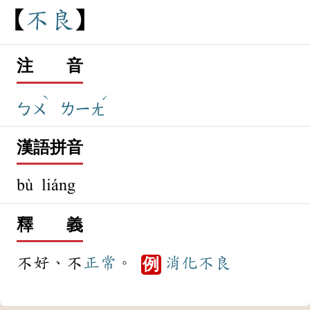
不
良
注 音
ˋ
ˊ
ㄅㄨ
ㄌㄧㄤ
漢語拼音
bù liáng
釋 義
不好、不
正常
。
消化
不良
例