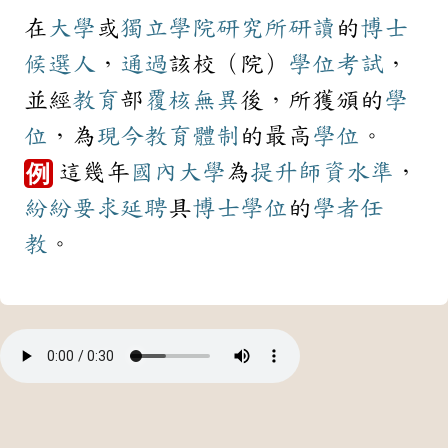
在
大學
或
獨立
學院
研究所
研讀
的
博士
候選人
，
通過
該校（院）
學位
考試
，
並經
教育
部
覆核
無異
後，所獲頒的
學
位
，為
現今
教育
體制
的最高
學位
。
這幾年
國內
大學
為
提升
師資
水準
，
例
紛紛
要求
延聘
具
博士學位
的
學者
任
教
。