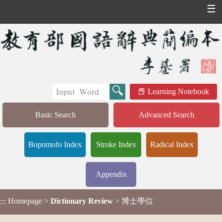
☰
Learning Notebook
Basic Search
Advanced Search
Bopomofo Index
Stroke Index
Radical Index
Appendix
Homepage
>
Dictionary Review
> 博士學位
:::