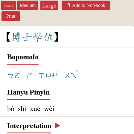
Large
Medium
Add to Notebook
Small
Print
博
士
學
位
Bopomofo
ˊ
ˋ
ˊ
ˋ
ㄅㄛ
ㄕ
ㄒㄩㄝ
ㄨㄟ
Hanyu Pinyin
bó shì xué wèi
Interpretation
▶️