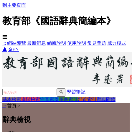
到主要頁面
教育部《國語辭典簡編本》
☰
:::
網站導覽
最新消息
編輯說明
使用說明
常見問題
威力模式
👤
⚙️
EN
學習筆記
基本檢索
進階檢索
注音索引
筆畫索引
部首索引
辭典附錄
:::
首頁
>
辭典檢視