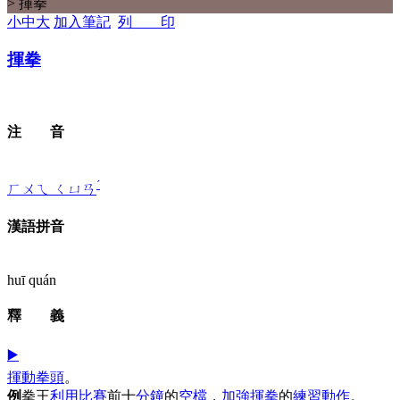
> 揮拳
小
中
大
加入筆記
列 印
揮
拳
注 音
ˊ
ㄏㄨㄟ
ㄑㄩㄢ
漢語拼音
huī quán
釋 義
▶️
揮動
拳頭
。
例
拳王
利用
比賽
前十
分鐘
的
空檔
，
加強
揮拳
的
練習
動作
。