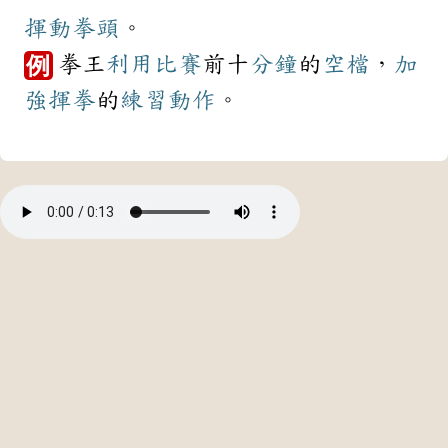
揮動
拳頭
。
拳王
利用
比賽
前十
分鐘
的
空檔
，
加
例
強
揮拳
的
練習
動作
。