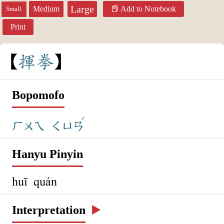
Large
Medium
Add to Notebook
Small
Print
揮
拳
Bopomofo
ˊ
ㄏㄨㄟ
ㄑㄩㄢ
Hanyu Pinyin
huī quán
Interpretation
▶️