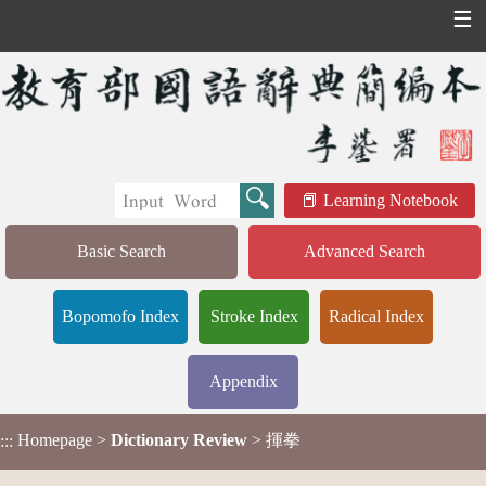
☰
Learning Notebook
Basic Search
Advanced Search
Bopomofo Index
Stroke Index
Radical Index
Appendix
Homepage
>
Dictionary Review
> 揮拳
:::