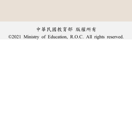
中華民國教育部 版權所有
©2021 Ministry of Education, R.O.C. All rights reserved.
︿
:::
個資法及隱私聲明
|
辭典公眾授權網
|
意見交流
|
網網相連
三峽總院區地址：新北市三峽區三樹路2號、
臺北院區地址：臺北市大安區和平東路一段179號、
回頂端
臺中院區地址：臺中市豐原區師範街67號
電話總機：
(02)7740-7890
、
傳真：(02)7740-7064、
TANet VoIP：9009-7890
線上人數: 3028
累積總人次: 239,811,125