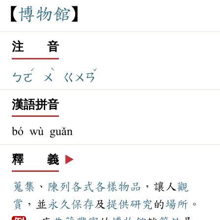
博
物
館
注 音
ˊ
ˋ
ˇ
ㄅㄛ
ㄨ
ㄍㄨㄢ
漢語拼音
bó wù guǎn
釋 義
▶️
蒐集
、
陳列
各式各樣
物品
，讓人
觀
賞
，並
永久
保存
及
提供
研究
的
場所
。