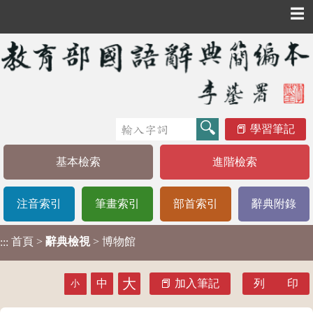
☰
學習筆記
基本檢索
進階檢索
注音索引
筆畫索引
部首索引
辭典附錄
首頁
>
辭典檢視
> 博物館
:::
大
中
加入筆記
列 印
小