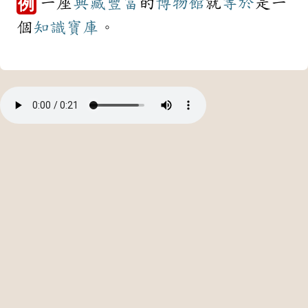
一座
典藏
豐富
的
博物館
就
等於
是一
例
個
知識
寶庫
。