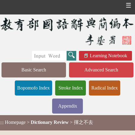
☰
Learning Notebook
Basic Search
Advanced Search
Bopomofo Index
Stroke Index
Radical Index
Appendix
Homepage
>
Dictionary Review
> 揮之不去
:::