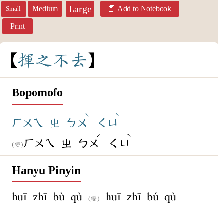
Large
Medium
Add to Notebook
Small
Print
揮
之
不
去
Bopomofo
ˋ
ˋ
ㄏㄨㄟ
ㄓ
ㄅㄨ
ㄑㄩ
ˊ
ˋ
ㄏㄨㄟ
ㄓ
ㄅㄨ
ㄑㄩ
(變)
Hanyu Pinyin
huī zhī bù qù
huī zhī bú qù
(變)