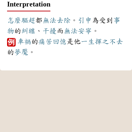
Interpretation
怎麼
驅趕
都
無法
去除
。
引申
為受到
事
物
的
糾纏
、
干擾
而
無法
安寧
。
車禍
的
痛苦
回憶
是他
一生
揮之不去
例
的
夢魘
。