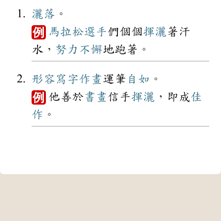
灑落
。
馬拉松
選手
們個個
揮灑
著汗
例
水，
努力
不懈
地跑著。
形容
寫字
作畫
運筆
自如
。
他善於
書畫
信手
揮灑
，即成
佳
例
作
。