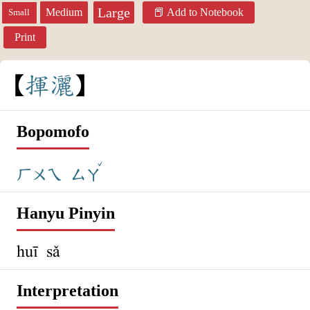
Large
Medium
Add to Notebook
Small
Print
揮
灑
Bopomofo
ˇ
ㄏㄨㄟ
ㄙㄚ
Hanyu Pinyin
huī sǎ
Interpretation