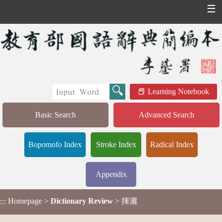
☰
Learning Notebook
Basic Search
Advanced Search
Bopomofo Index
Stroke Index
Radical Index
Appendix
Homepage
>
Dictionary Review
> 揮灑
:::