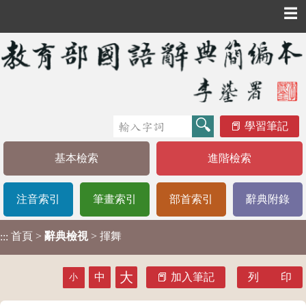
☰
學習筆記
基本檢索
進階檢索
注音索引
筆畫索引
部首索引
辭典附錄
首頁
>
辭典檢視
> 揮舞
:::
大
中
加入筆記
列 印
小