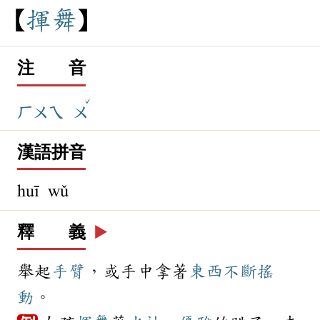
揮
舞
注 音
ˇ
ㄏㄨㄟ
ㄨ
漢語拼音
huī wǔ
釋 義
▶️
舉起
手臂
，或手中拿著
東西
不斷
搖
動
。