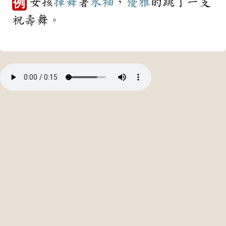
女孩
揮舞
著
水袖
，
優雅
的跳了一支
例
祝壽舞。