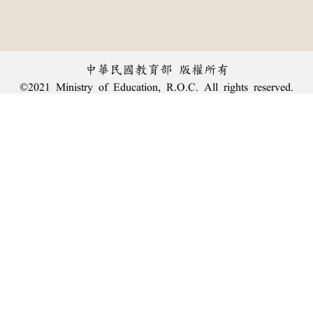
中華民國教育部 版權所有
©2021 Ministry of Education, R.O.C. All rights reserved.
︿
:::
個資法及隱私聲明
|
辭典公眾授權網
|
意見交流
|
網網相連
三峽總院區地址：新北市三峽區三樹路2號、
臺北院區地址：臺北市大安區和平東路一段179號、
回頂端
臺中院區地址：臺中市豐原區師範街67號
電話總機：
(02)7740-7890
、
傳真：(02)7740-7064、
TANet VoIP：9009-7890
線上人數: 2835
累積總人次: 239,902,201