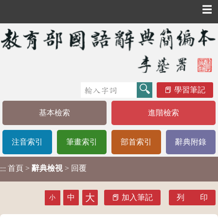
☰
學習筆記
基本檢索
進階檢索
注音索引
筆畫索引
部首索引
辭典附錄
首頁
>
辭典檢視
> 回覆
:::
大
中
加入筆記
列 印
小