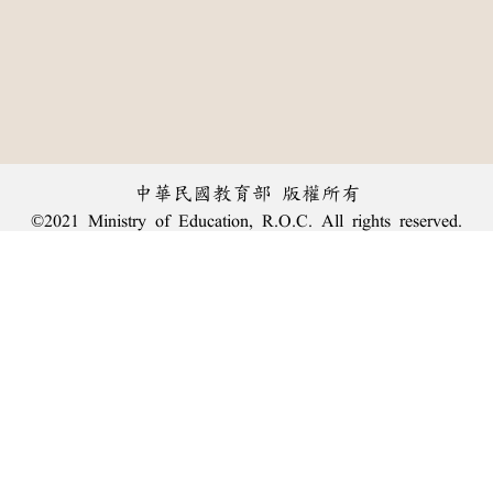
中華民國教育部 版權所有
©2021 Ministry of Education, R.O.C. All rights reserved.
︿
:::
個資法及隱私聲明
|
辭典公眾授權網
|
意見交流
|
網網相連
三峽總院區地址：新北市三峽區三樹路2號、
臺北院區地址：臺北市大安區和平東路一段179號、
回頂端
臺中院區地址：臺中市豐原區師範街67號
電話總機：
(02)7740-7890
、
傳真：(02)7740-7064、