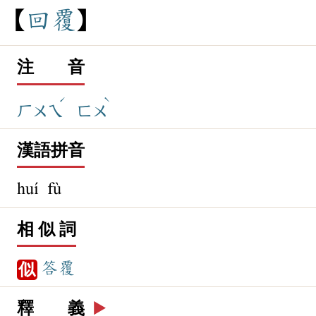
回
覆
注 音
ˊ
ˋ
ㄏㄨㄟ
ㄈㄨ
漢語拼音
huí fù
相 似 詞
答覆
似
釋 義
▶️