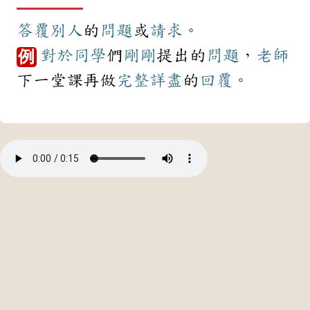
答覆
別人
的
問題
或
請求
。
對於
同學
們
剛剛
提出的
問題
，
老師
例
下一堂課再做
完整
詳盡
的
回覆
。