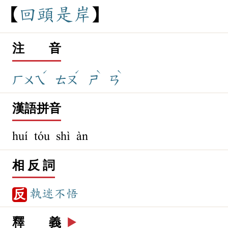
回
頭
是
岸
注 音
ˊ
ˊ
ˋ
ˋ
ㄏㄨㄟ
ㄊㄡ
ㄕ
ㄢ
漢語拼音
huí tóu shì àn
相 反 詞
執迷不悟
反
釋 義
▶️