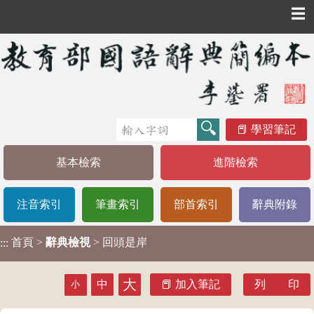
☰
學習筆記
基本檢索
進階檢索
注音索引
筆畫索引
部首索引
辭典附錄
首頁
>
辭典檢視
> 回頭是岸
:::
大
中
加入筆記
列 印
小