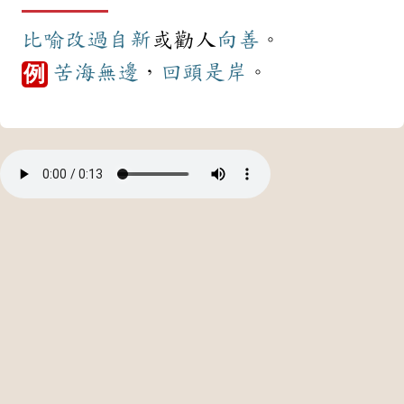
比喻
改過自新
或勸人
向善
。
苦海無邊
，
回頭是岸
。
例