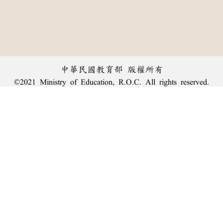
中華民國教育部 版權所有
©2021 Ministry of Education, R.O.C. All rights reserved.
︿
:::
個資法及隱私聲明
|
辭典公眾授權網
|
意見交流
|
網網相連
三峽總院區地址：新北市三峽區三樹路2號、
臺北院區地址：臺北市大安區和平東路一段179號、
回頂端
臺中院區地址：臺中市豐原區師範街67號
電話總機：
(02)7740-7890
、
傳真：(02)7740-7064、
TANet VoIP：9009-7890
線上人數: 2024