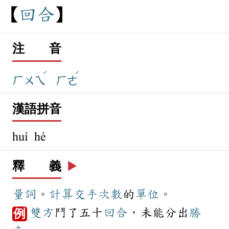
回
合
注 音
ˊ
ˊ
ㄏㄨㄟ
ㄏㄜ
漢語拼音
huí hé
釋 義
▶️
量詞
。
計算
交手
次數
的
單位
。
雙方
鬥了五十
回合
，未能分出
勝
例