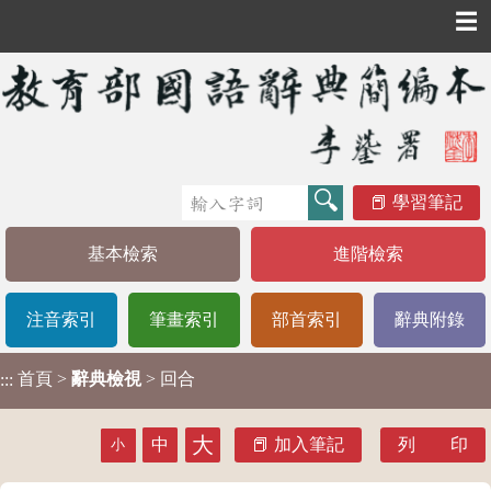
☰
學習筆記
基本檢索
進階檢索
注音索引
筆畫索引
部首索引
辭典附錄
首頁
>
辭典檢視
> 回合
:::
大
中
加入筆記
列 印
小