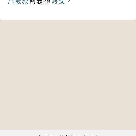
門
教授
阿拉伯
語文
。