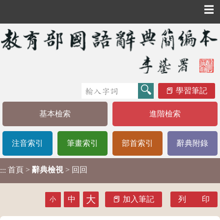
☰
學習筆記
基本檢索
進階檢索
注音索引
筆畫索引
部首索引
辭典附錄
首頁
>
辭典檢視
> 回回
:::
大
中
加入筆記
列 印
小