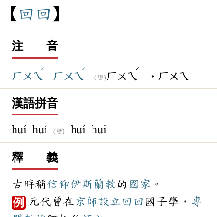
回
回
注 音
ˊ
ˊ
ˊ
ㄏㄨㄟ
ㄏㄨㄟ
ㄏㄨㄟ
˙ㄏㄨㄟ
(變)
漢語拼音
huí huí
huí hui
(變)
釋 義
古時稱
信仰
伊斯蘭教
的
國家
。
元代曾在
京師
設立
回回
國子學，
專
例