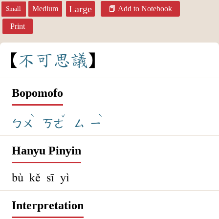
Large
Medium
Add to Notebook
Small
Print
不
可
思
議
Bopomofo
ˋ
ˇ
ˋ
ㄅㄨ
ㄎㄜ
ㄙ
ㄧ
Hanyu Pinyin
bù kě sī yì
Interpretation