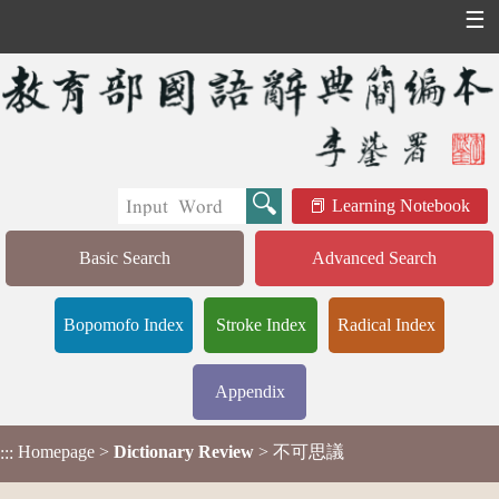
☰
Learning Notebook
Basic Search
Advanced Search
Bopomofo Index
Stroke Index
Radical Index
Appendix
Homepage
>
Dictionary Review
> 不可思議
:::