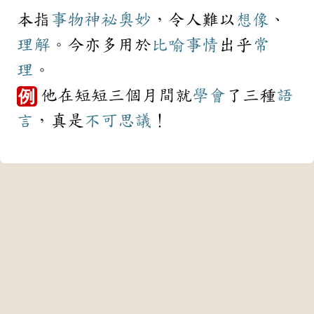
本指
事物
神祕
奧妙
，令人難以
想像
、
理解
。今亦多用於
比喻
事情
出乎
常
理
。
他在短短三個月間就
學會
了三種
語
例
言
，真是
不可思議
！