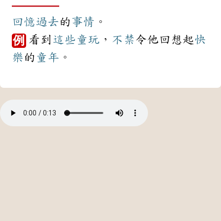
回憶
過去
的
事情
。
看到
這些
童玩
，
不禁
令他回想起
快
例
樂
的
童年
。