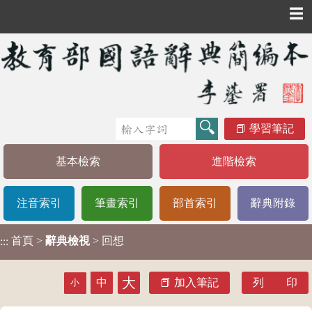
☰
學習筆記
基本檢索
進階檢索
注音索引
筆畫索引
部首索引
辭典附錄
首頁
>
辭典檢視
> 回想
:::
大
中
加入筆記
列 印
小