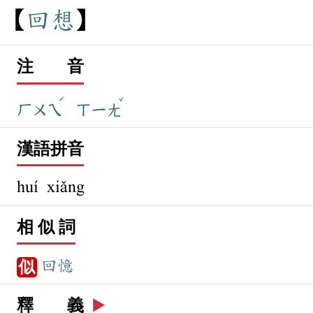
回
想
注 音
ˊ
ˇ
ㄏㄨㄟ
ㄒㄧㄤ
漢語拼音
huí xiǎng
相 似 詞
回憶
似
釋 義
▶️