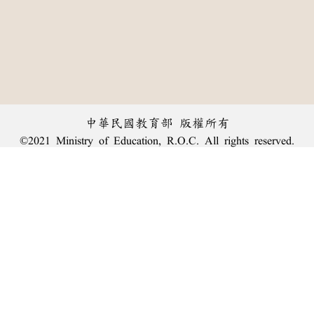
中華民國教育部 版權所有
©2021 Ministry of Education, R.O.C. All rights reserved.
︿
:::
個資法及隱私聲明
|
辭典公眾授權網
|
意見交流
|
網網相連
三峽總院區地址：新北市三峽區三樹路2號、
臺北院區地址：臺北市大安區和平東路一段179號、
回頂端
臺中院區地址：臺中市豐原區師範街67號
電話總機：
(02)7740-7890
、
傳真：(02)7740-7064、