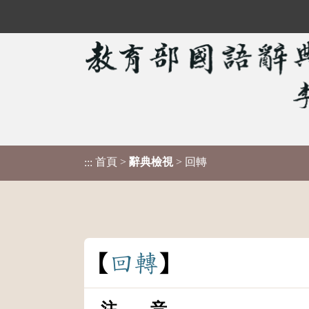
首頁
>
辭典檢視
> 回轉
:::
回
轉
注 音