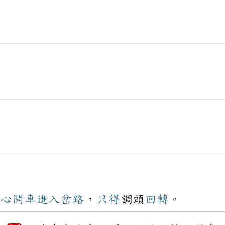
心
開車
進入
岔路
，
只得
調頭
回轉
。