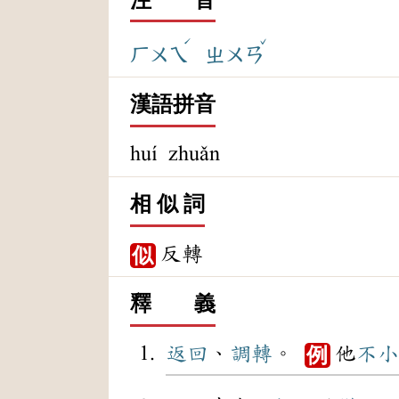
ˊ
ˇ
ㄏㄨㄟ
ㄓㄨㄢ
漢語拼音
huí zhuǎn
相 似 詞
反轉
似
釋 義
返回
、
調轉
。
他
不小
例