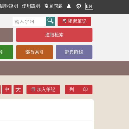
⚙️
編輯說明
使用說明
常見問題
👤
EN
學習筆記
進階檢索
引
部首索引
辭典附錄
大
中
加入筆記
列 印