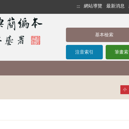
網站導覽
最新消息
:::
基本檢索
注音索引
筆畫索
小